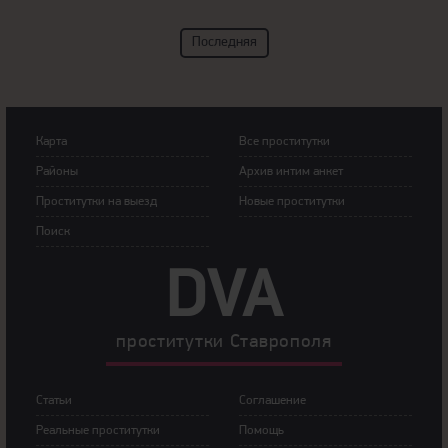
Последняя
Карта
Все проститутки
Районы
Архив интим анкет
Прoститутки на выeзд
Новые проститутки
Пoиск
DVA
прoститутки Ставрополя
Статьи
Сoглашение
Рeальные прocтитутки
Пoмoщь