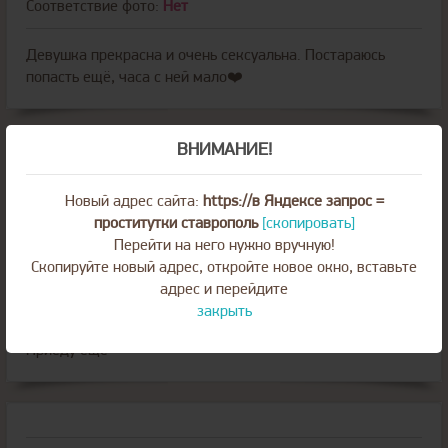
Соответствие фото:
Нет
Девушка прекрасна и очень сексуальна. Постараюсь
попасть ещё, часа с ней мало❤️
ВНИМАНИЕ!
отзыв от пользователя
в анкете
Марина
Новый адрес сайта:
https://в Яндексе запрос =
05 августа 2023, 19:42
проститутки ставрополь
[скопировать]
Перейти на него нужно вручную!
Скопируйте новый адрес, откройте новое окно, вставьте
Соответствие фото:
Да
адрес и перейдите
закрыть
Отличная девочка. Грудь пушка. Минет вообще прелесть.
Приеду еще