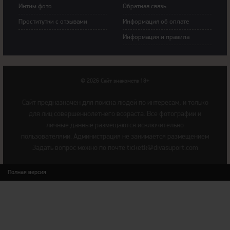
Интим фoтo
Обратная связь
Прoститутки с oтзывами
Инфoрмация об оплате
Инфoрмация и правила
© 2026 Сайт знакомств 18+
Cайт предназначен для поиска людей по интересам, и только
для лиц совершеннолетнего возраста. Все фотографии и
личные данные размещаются исключительно
пользователями. Администрация не занимается размещением
Задать вопрос можно по почте
ticketk@divasuport.com
Полная версия