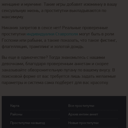
женщине и мужчине. Такие игры добавят изюминку в вашу
сексуальную жизнь, а проститутки выкладываются по
максимуму.
Никаких запретов в сексе нет! Реальные проверенные
проститутки
индивидуалки Ставрополя
могут быть в роли
Госпожи или рабыни, а также показать, что такое фистинг,
флагелляция, трамплинг и золотой дождь.
Вы еще в одиночестве? Тогда знакомьтесь с нашими
девочками, благодаря проверенным анкетам и скорее
заказывайте обворожительную путану по вашему вкусу. В
поисковой форме от вас требуется лишь задать желаемые
параметры и система сама подберет для вас красотку.
Карта
Все проститутки
Районы
Архив интим анкет
Прoститутки на выeзд
Новые проститутки